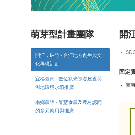
萌芽型計畫團隊
開
SD
開江．破竹 - 台江地方創生與文
化再現計劃
固定
宜棲臺南 - 數位觀光導覽建置與
臺
濕地環境永續推廣
南鄉農語 - 智慧食農及農村認同
的多元應用與推廣