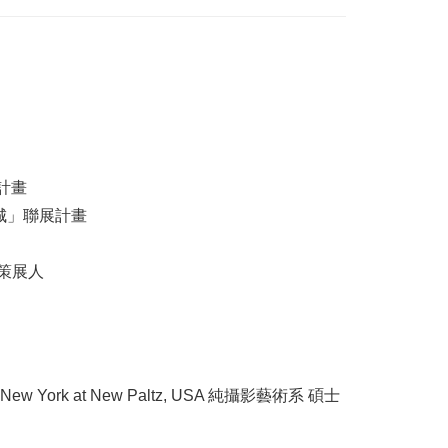
計畫
城」聯展計畫
史策展人
 New York at New Paltz, USA 純攝影藝術系 碩士