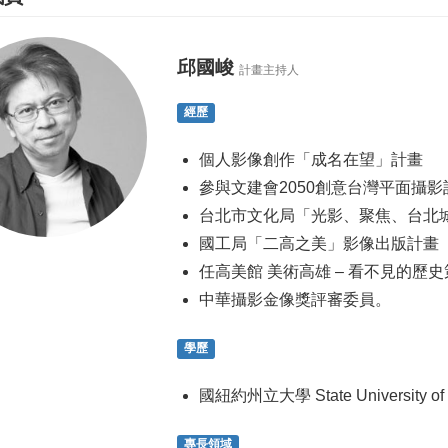
邱國峻
計畫主持人
經歷
個人影像創作「成名在望」計畫
參與文建會2050創意台灣平面攝影
台北市文化局「光影、聚焦、台北
國工局「二高之美」影像出版計畫
任高美館 美術高雄 – 看不見的歷
中華攝影金像獎評審委員。
學歷
國紐約州立大學 State University of
專長領域